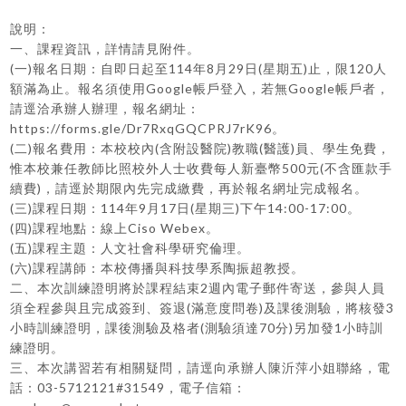
說明：
一、課程資訊，詳情請見附件。
(一)報名日期：自即日起至114年8月29日(星期五)止，限120人
額滿為止。報名須使用Google帳戶登入，若無Google帳戶者，
請逕洽承辦人辦理，報名網址：
https://forms.gle/Dr7RxqGQCPRJ7rK96。
(二)報名費用：本校校內(含附設醫院)教職(醫護)員、學生免費，
惟本校兼任教師比照校外人士收費每人新臺幣500元(不含匯款手
續費)，請逕於期限內先完成繳費，再於報名網址完成報名。
(三)課程日期：114年9月17日(星期三)下午14:00-17:00。
(四)課程地點：線上Ciso Webex。
(五)課程主題：人文社會科學研究倫理。
(六)課程講師：本校傳播與科技學系陶振超教授。
二、本次訓練證明將於課程結束2週內電子郵件寄送，參與人員
須全程參與且完成簽到、簽退(滿意度問卷)及課後測驗，將核發3
小時訓練證明，課後測驗及格者(測驗須達70分)另加發1小時訓
練證明。
三、本次講習若有相關疑問，請逕向承辦人陳沂萍小姐聯絡，電
話：03-5712121#31549，電子信箱：