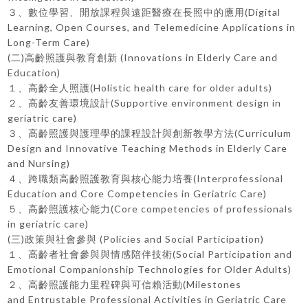
３、數位學習、開放課程與遠距醫療在長照中的應用(Digital
Learning, Open Courses, and Telemedicine Applications in
Long-Term Care)
(二)高齡照護與教育創新 (Innovations in Elderly Care and
Education)
１、高齡全人照護(Holistic health care for older adults)
２、高齡友善環境設計(Supportive environment design in
geriatric care)
３、高齡照護與護理學的課程設計與創新教學方法(Curriculum
Design and Innovative Teaching Methods in Elderly Care
and Nursing)
４、跨職類高齡照護教育與核心能力培養(Interprofessional
Education and Core Competencies in Geriatric Care)
５、高齡照護核心能力(Core competencies of professionals
in geriatric care)
(三)政策與社會參與 (Policies and Social Participation)
１、高齡者社會參與與情感陪伴技術(Social Participation and
Emotional Companionship Technologies for Older Adults)
２、高齡照護能力里程碑與可信賴活動(Milestones
and Entrustable Professional Activities in Geriatric Care