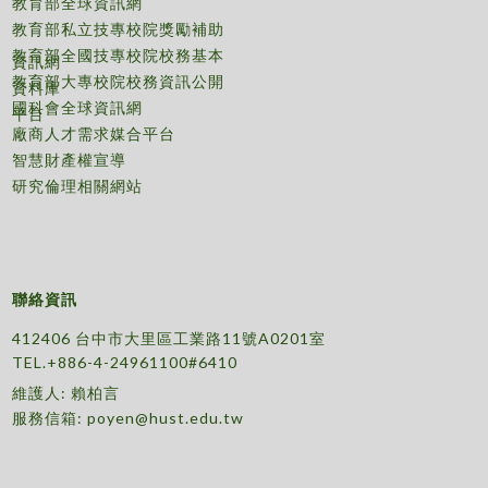
教育部全球資訊網
教育部私立技專校院獎勵補助
教育部全國技專校院校務基本
資訊網
教育部大專校院校務資訊公開
資料庫
國科會全球資訊網
平台
廠商人才需求媒合平台
智慧財產權宣導
研究倫理相關網站
聯絡資訊
412406 台中市大里區工業路11號A0201室
TEL.+886-4-24961100#6410
維護人: 賴柏言
服務信箱:
poyen@hust.edu.tw