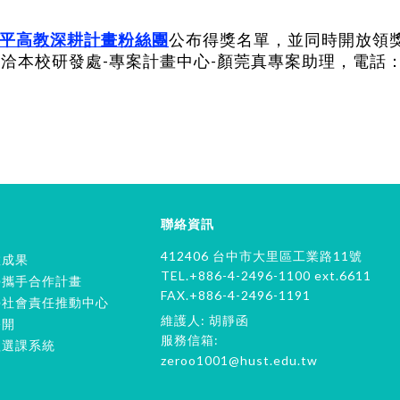
修平高教深耕計畫粉絲團
公布得獎名單，並同時開放領
本校研發處-專案計畫中心-顏莞真專案助理，電話：(04)2
聯絡資訊
412406 台中市大里區工業路11號
教成果
TEL.+886-4-2496-1100 ext.6611
學攜手合作計畫
FAX.+886-4-2496-1191
學社會責任推動中心
維護人: 胡靜函
公開
服務信箱:
程選課系統
zeroo1001@hust.edu.tw