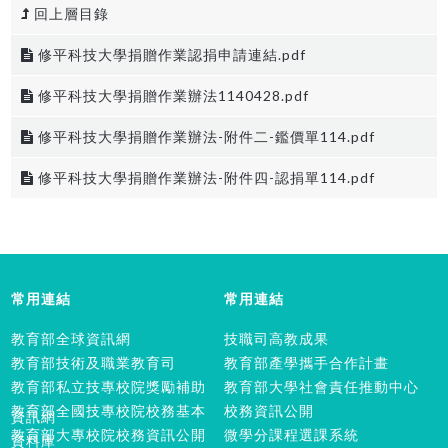
回上層目錄
修平科技大學捐贈作業認捐申請連結.pdf
修平科技大學捐贈作業辦法1140428.pdf
修平科技大學捐贈作業辦法-附件二-鑑價單114.pdf
修平科技大學捐贈作業辦法-附件四-認捐單114.pdf
常用連結
常用連結
教育部全球資訊網
技職司高教成果
教育部技術及職業教育司
教育部產學攜手合作計畫
教育部私立技專校院獎勵補助
教育部大學社會責任推動中心
教育部全國技專校院校務基本
校務資訊公開
資訊網
教育部大專校院校務資訊公開
微學分課程選課系統
資料庫